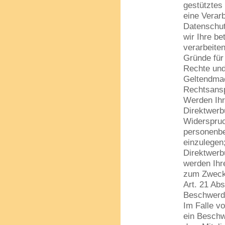
gestütztes 
eine Verar
Datenschut
wir Ihre b
verarbeite
Gründe für
Rechte und
Geltendmac
Rechtsansp
Werden Ihr
Direktwerb
Widerspruc
personenb
einzulegen;
Direktwerb
werden Ihr
zum Zweck
Art. 21 Ab
Beschwerde
Im Falle v
ein Beschw