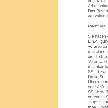
dem Mitglie
Arbeitspla
Das Beschw
verwaltungs
Recht auf 
Sie haben 
Einwilligun
verarbeiten
maschinenl
die direkt
Verantwortl
machbar is
SSL- bzw. 
Diese Seit
Übertragun
oder Anfrag
SSL-bzw. T
erkennen S
“http://” a
Ihrer Brows