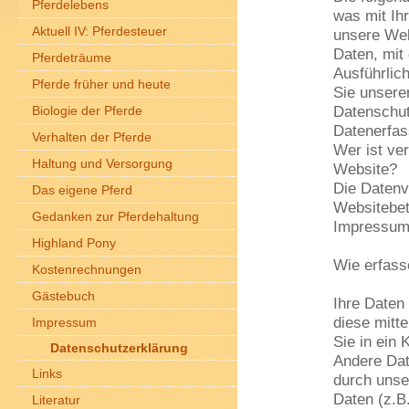
Pferdelebens
was mit Ih
Aktuell IV: Pferdesteuer
unsere Web
Daten, mit 
Pferdeträume
Ausführlic
Pferde früher und heute
Sie unsere
Biologie der Pferde
Datenschut
Datenerfas
Verhalten der Pferde
Wer ist ver
Haltung und Versorgung
Website?
Die Datenv
Das eigene Pferd
Websitebet
Gedanken zur Pferdehaltung
Impressum
Highland Pony
Wie erfass
Kostenrechnungen
Gästebuch
Ihre Daten
diese mitte
Impressum
Sie in ein 
Datenschutzerklärung
Andere Dat
Links
durch unse
Daten (z.B
Literatur