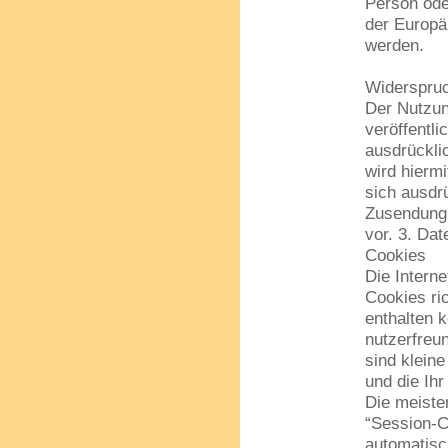
Person ode
der Europä
werden.
Widerspru
Der Nutzun
veröffentl
ausdrückli
wird hiermi
sich ausdrü
Zusendung 
vor. 3. Da
Cookies
Die Intern
Cookies ri
enthalten 
nutzerfreu
sind klein
und die Ihr
Die meiste
“Session-C
automatisc