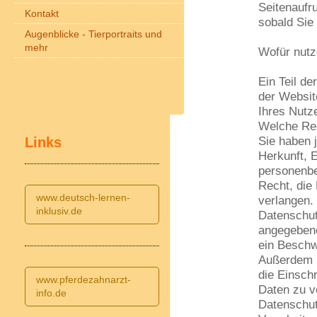
Seitenaufru
Kontakt
sobald Sie
Augenblicke - Tierportraits und
mehr
Wofür nutz
Ein Teil de
der Websit
Ihres Nutz
Welche Rec
Links
Sie haben 
Herkunft, 
personenbe
Recht, die
www.deutsch-lernen-
verlangen.
inklusiv.de
Datenschut
angegebene
ein Beschw
Außerdem 
die Einsch
www.pferdezahnarzt-
Daten zu v
info.de
Datenschut