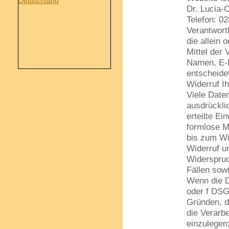
Dr. Lucia-
Telefon: 0
Verantwortl
die allein
Mittel der
Namen, 
entscheide
Widerruf Ih
Viele Date
ausdrückli
erteilte Ei
formlose M
bis zum Wi
Widerruf u
Widerspruc
Fällen sow
Wenn die Da
oder f DSG
Gründen, d
die Verarb
einzulegen;