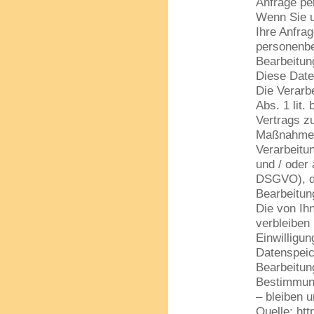
Anfrage per
Wenn Sie u
Ihre Anfra
personenb
Bearbeitung
Diese Daten
Die Verarbe
Abs. 1 lit.
Vertrags z
Maßnahmen e
Verarbeitun
und / oder 
DSGVO), da
Bearbeitun
Die von Ih
verbleiben 
Einwilligu
Datenspeic
Bearbeitun
Bestimmung
– bleiben u
Quelle: ht