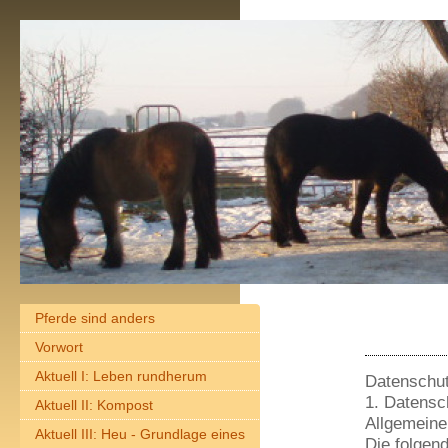
Pferde sind anders
Vorwort
Aktuell I: Leben rundherum
Datenschut
1. Datensc
Aktuell II: Kompost
Allgemeine
Aktuell III: Heu - Grundlage eines
Die folgen