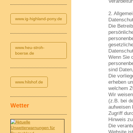
Verarbeitun
2. Allgeme
www.ig-highland-pony.de
Datenschu
Die Betrei
persönlich
personenbe
gesetzlich
www.heu-stroh-
Datenschut
boerse.de
Wenn Sie d
personenb
sind Daten,
Die vorlie
erheben und
www.hilshof.de
welchem Z
Wir weisen
(z.B. bei 
Wetter
aufweisen 
Zugriff dur
Hinweis zur
Die verantw
Website ist