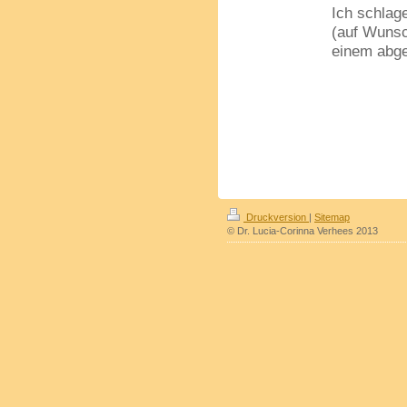
Ich schlag
(auf Wunsc
einem abg
Druckversion
|
Sitemap
© Dr. Lucia-Corinna Verhees 2013