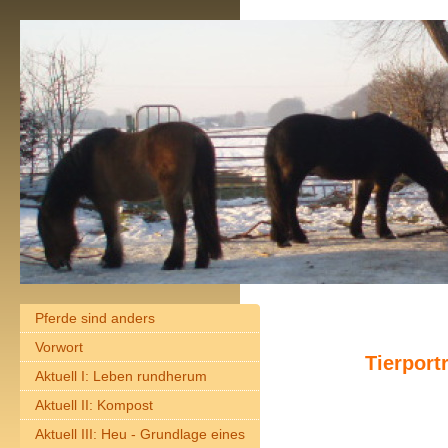
Pferde sind anders
Vorwort
Tierportr
Aktuell I: Leben rundherum
Aktuell II: Kompost
Aktuell III: Heu - Grundlage eines