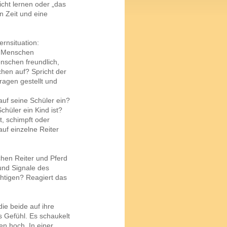
sicht lernen oder „das
 Zeit und eine
ernsituation:
ie Menschen
nschen freundlich,
hen auf? Spricht der
ragen gestellt und
auf seine Schüler ein?
hüler ein Kind ist?
t, schimpft oder
auf einzelne Reiter
chen Reiter und Pferd
 und Signale des
chtigen? Reagiert das
ie beide auf ihre
s Gefühl. Es schaukelt
n hoch. In einer