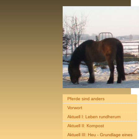
Pferde sind anders
Vorwort
Aktuell I: Leben rundherum
Aktuell II: Kompost
Aktuell III: Heu - Grundlage eines