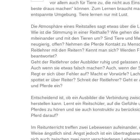
vor allem auch für Tiere zu, die nicht aus Ein
beste draus machen“ können. Zum Lernen braucht man
entspannte Umgebung. Tiere lernen nur mit Lust.
Die Atmosphäre eines Reitstalles sagt etwas über die L
Wie ist die Stimmung in einer Reithalle? Wie gehen d
miteinander und mit den Tieren um? Sind Tiere und Me
neugierig, offen? Nehmen die Pferde Kontakt zu Mensc
Reitlehrer mit den Reitern? Kennt man sich? Werden F
beantwortet?
Geht der Reitlehrer oder Ausbilder ruhig und gelassen 
Auch wenn sie etwas falsch machen? Auch, wenn der Sc
Regt er sich über Fehler auf? Macht er Vorwürfe? Lach
spottet er über Reiter? Schreit der Reitlehrer? Geht er 
und Pferde ein?
Entscheidend ist, ob ein Ausbilder die Verbindung zwis
herstellen kann. Lernt ein Reitschüler, auf die Gefühle
Pferdes zu hören und sie auch konstruktiv zu berücksi
Pferd darauf?
Im Reitunterricht treffen zwei Lebewesen aufeinander, d
Weise ängstlich sind. Angst jedoch ist ein übertragbare
sich auch zwischen zwei ganz verschiedenen Lebewese