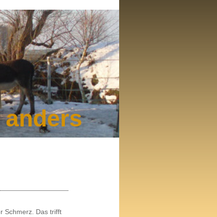
d anders
r Schmerz. Das trifft