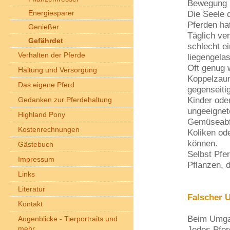
Bewegung u
Energiesparer
Die Seele 
Pferden ha
Genießer
Täglich ver
Gefährdet
schlecht e
Verhalten der Pferde
liegengela
Oft genug 
Haltung und Versorgung
Koppelzaun
Das eigene Pferd
gegenseitig
Kinder ode
Gedanken zur Pferdehaltung
ungeeignet
Highland Pony
Gemüseabfä
Kostenrechnungen
Koliken od
können.
Gästebuch
Selbst Pfer
Impressum
Pflanzen, 
Links
Literatur
Falscher 
Kontakt
Beim Umgan
Augenblicke - Tierportraits und
mehr
Jedes Pferd