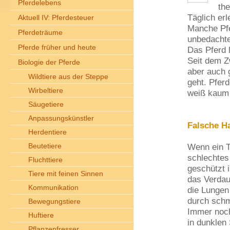
Pferdelebens
the
Täglich er
Aktuell IV: Pferdesteuer
Manche Pfe
Pferdeträume
unbedachte
Pferde früher und heute
Das Pferd 
Seit dem Z
Biologie der Pferde
aber auch 
Wildtiere aus der Steppe
geht. Pfer
Wirbeltiere
weiß kaum 
Säugetiere
Anpassungskünstler
Falsche H
Herdentiere
Beutetiere
Wenn ein Ti
schlechtes
Fluchttiere
geschützt i
Tiere mit feinen Sinnen
das Verdau
Kommunikation
die Lungen 
durch schm
Bewegungstiere
Immer noch
Huftiere
in dunklen 
Pflanzenfresser