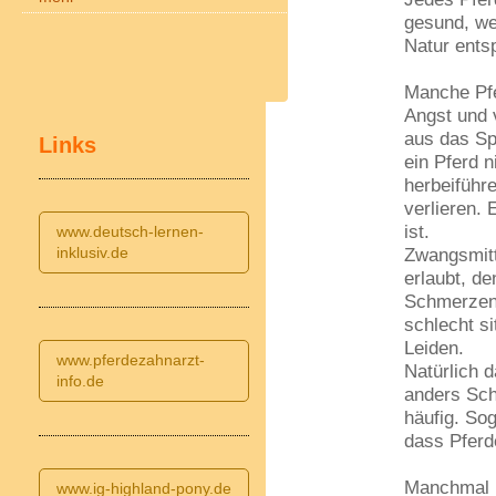
gesund, we
Natur entsp
Manche Pf
Angst und 
aus das Sp
Links
ein Pferd n
herbeiführ
verlieren.
ist.
www.deutsch-lernen-
inklusiv.de
Zwangsmitt
erlaubt, d
Schmerzen 
schlecht s
Leiden.
www.pferdezahnarzt-
Natürlich d
info.de
anders Sch
häufig. So
dass Pferde
Manchmal h
www.ig-highland-pony.de