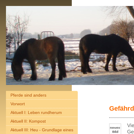
Pferde sind anders
Vorwort
Gefährd
Aktuell I: Leben rundherum
Aktuell II: Kompost
Vi
Aktuell III: Heu - Grundlage eines
Ge