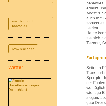
behandelt. 
erlaubt, ih
Angst ruhi
auch mit G
www.heu-stroh-
sodass es 
boerse.de
Leiden.
Heute kann
sie sich ni
Tierarzt, S
www.hilshof.de
Zuchtprob
Wetter
Seitdem Pf
Transport 
Sportpferde
der Fohlen.
womöglich 
wichtige E
siegen, ab
gute Dress