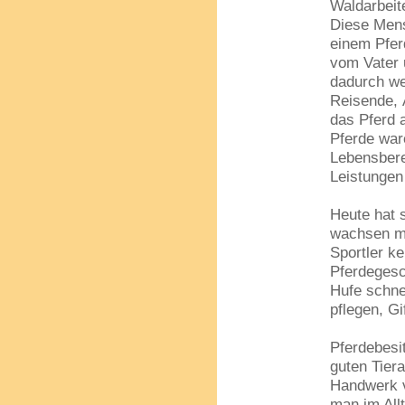
Waldarbeite
Diese Mens
einem Pfe
vom Vater 
dadurch we
Reisende, 
das Pferd 
Pferde war
Lebensbere
Leistungen
Heute hat 
wachsen mi
Sportler k
Pferdegesch
Hufe schne
pflegen, G
Pferdebesi
guten Tiera
Handwerk v
man im All