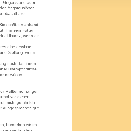
nem Gegenstand oder
 den Angstauslöser
 beobachtbare
 Sie schätzen anhand
t, ihm sein Futter
idualdistanz, wenn ein
eres eine gewisse
eine Stellung, wenn
ung nach den ihnen
her unempfindliche,
er nervösen,
iner Mülltonne hängen,
stmal vor dieser
ich nicht gefährlich
ar ausgesprochen gut
en, bemerken wir im
rtungen verbunden,