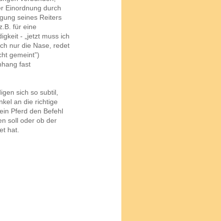
der Einordnung durch
egung seines Reiters
z.B. für eine
keit - „jetzt muss ich
sich nur die Nase, redet
cht gemeint”)
nhang fast
gen sich so subtil,
el an die richtige
ein Pferd den Befehl
en soll oder ob der
et hat.