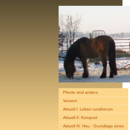
Pferde sind anders
Vorwort
Aktuell I: Leben rundherum
Aktuell II: Kompost
Aktuell III: Heu - Grundlage eines