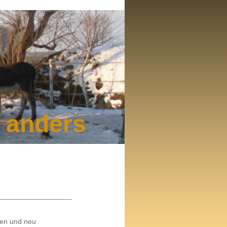
d anders
en und neu