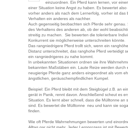
einzuordnen. Ein Pferd kann lernen, vor ei
einer Situation keine Angst zu haben. Es bewertet also
vorher anders als nach dem Lernerfolg, vorher ist das
Verhalten ein anderes als nachher.
Auch gegenseitig beobachten sich Pferde sehr genau.
des Verhaltens des anderen ab, ob der wohl beabsichtig
streitig zu machen. Sie bewerten die tolerierbare Indiv
Konkurrent sie möglicherweise unterschreiten könnte.
Das rangniedrigere Pferd trollt sich, wenn ein ranghöh
Distanz unterschreitet, das ranghohe Pferd verteidigt s
ein rangniedrigeres zu nahe kommt.
In unbekannten Situationen ordnen sie ihre Wahrnehm
bekannten Maßstäben ein. Laute Reize werden durch e
neugierige Pferde ganz anders eingeordnet als vom eh
ängstlichen, geräuschempfindlichen Kumpel.
Beispiel: Ein Pferd bleibt mit dem Steigbügel z.B. an e
gerät in Panik, rennt davon. Anschließend scheut es er
Situation. Es lernt aber schnell, dass die Mülltonne an s
sind. Es bewertet die Mülltonne neu und kann sie sog
finden.
Wie oft Pferde Wahrnehmungen bewerten und einordn
Alltag gar nicht mehr. Jeder Lernprozess ist mit Bewe