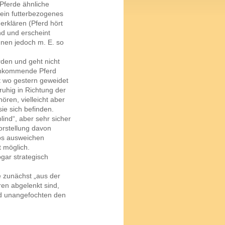
Pferde ähnliche
 ein futterbezogenes
erklären (Pferd hört
nd und erscheint
nnen jedoch m. E. so
rden und geht nicht
achkommende Pferd
ist wo gestern geweidet
ruhig in Richtung der
ören, vielleicht aber
ie sich befinden.
lind“, aber sehr sicher
rstellung davon
los ausweichen
t möglich.
gar strategisch
 zunächst „aus der
en abgelenkt sind,
d unangefochten den