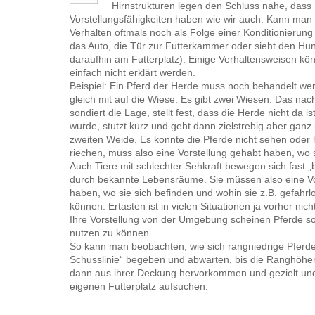
Hirnstrukturen legen den Schluss nahe, dass 
Vorstellungsfähigkeiten haben wie wir auch. Kann man
Verhalten oftmals noch als Folge einer Konditionierung 
das Auto, die Tür zur Futterkammer oder sieht den Hu
daraufhin am Futterplatz). Einige Verhaltensweisen kö
einfach nicht erklärt werden.
Beispiel: Ein Pferd der Herde muss noch behandelt we
gleich mit auf die Wiese. Es gibt zwei Wiesen. Das n
sondiert die Lage, stellt fest, dass die Herde nicht da 
wurde, stutzt kurz und geht dann zielstrebig aber ganz 
zweiten Weide. Es konnte die Pferde nicht sehen oder h
riechen, muss also eine Vorstellung gehabt haben, wo s
Auch Tiere mit schlechter Sehkraft bewegen sich fast „b
durch bekannte Lebensräume. Sie müssen also eine Vo
haben, wo sie sich befinden und wohin sie z.B. gefahr
können. Ertasten ist in vielen Situationen ja vorher nich
Ihre Vorstellung von der Umgebung scheinen Pferde so
nutzen zu können.
So kann man beobachten, wie sich rangniedrige Pferde
Schusslinie“ begeben und abwarten, bis die Ranghöher
dann aus ihrer Deckung hervorkommen und gezielt un
eigenen Futterplatz aufsuchen.