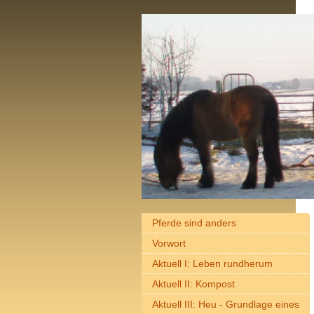
Pferde sind anders
Vorwort
Aktuell I: Leben rundherum
Aktuell II: Kompost
Aktuell III: Heu - Grundlage eines