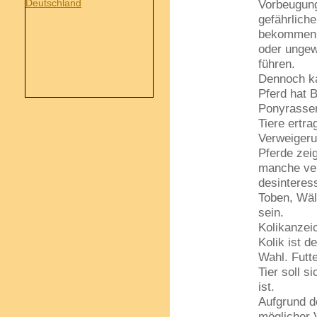
Vorbeugung
gefährliche
bekommen.
oder unge
führen.
Dennoch ka
Pferd hat 
Ponyrassen
Tiere ertra
Verweigeru
Pferde zei
manche ver
desinteress
Toben, Wäl
sein.
Kolikanzei
Kolik ist d
Wahl. Futte
Tier soll 
ist.
Aufgrund d
möglicher 