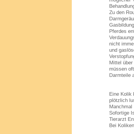
Behandlung
Zu den Rou
Darmgeräus
Gasbildung
Pferdes en
Verdauungs
nicht imme
und gaslös
Verstopfun
Mittel übe
müssen oft
Darmteile 
Eine Kolik 
plötzlich 
Manchmal l
Sofortige I
Tierarzt En
Bei Kolike