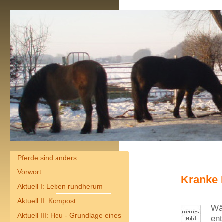
Pferde sind anders
Vorwort
Kranke 
Aktuell I: Leben rundherum
Aktuell II: Kompost
Wä
Aktuell III: Heu - Grundlage eines
en