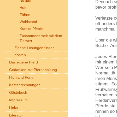
Notfall
Dennoch so
bevor proff
Hufe
Zähne
Verletzte 
Wohlstand
oft anders
manchmal s
Kranke Pferde
Zusammenarbeit mit dem
Über die wi
Tierarzt
Bücher Aus
Eigene Lösungen finden
Kosten
Jedes Pfer
mit einem H
Das eigene Pferd
Wer sein P
Gedanken zur Pferdehaltung
Normalität
Highland Pony
ihren Mens
stimmt. Sog
Kostenrechnungen
Frühwarnsy
Gästebuch
verhalten s
Herdenverh
Impressum
Pferde ste
Links
rennen so 
Literatur
ist.