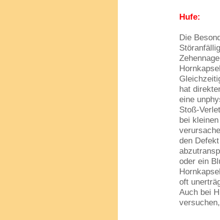
Hufe:
Die Besonde
Störanfäll
Zehennagel 
Hornkapsel
Gleichzeit
hat direkt
eine unphy
Stoß-Verle
bei kleine
verursache
den Defekt 
abzutransp
oder ein Bl
Hornkapsel
oft unertr
Auch bei Hu
versuchen,