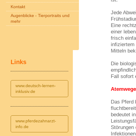
Kontakt
Jede Abwei
Augenblicke - Tierportraits und
Frühstadiu
mehr
Eine recht
einer lebe
frisch ein
infiziertem
Mitteln be
Links
Die biolog
empfindlic
Fall sofor
www.deutsch-lernen-
Atemwege
inklusiv.de
Das Pferd b
fluchtbere
bedeutet in
Leistungsfä
www.pferdezahnarzt-
info.de
Störungen 
Infektionen