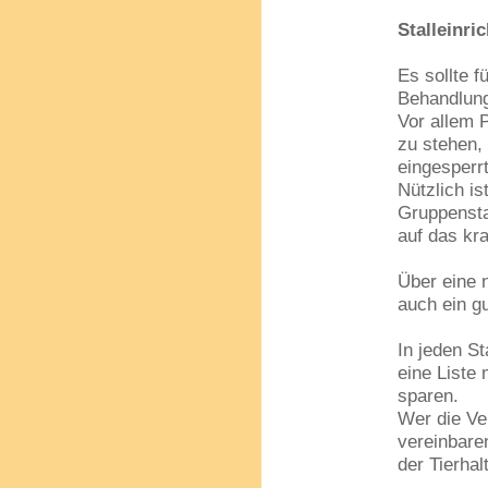
Stalleinri
Es sollte f
Behandlung
Vor allem P
zu stehen,
eingesperr
Nützlich is
Gruppensta
auf das kr
Über eine n
auch ein g
In jeden S
eine Liste 
sparen.
Wer die Ve
vereinbaren
der Tierha