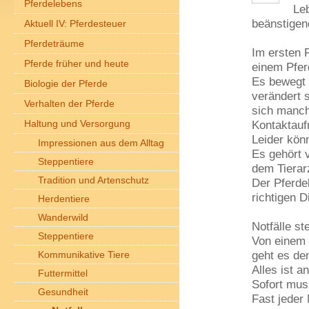
Pferdelebens
Leb
beänstigen
Aktuell IV: Pferdesteuer
Pferdeträume
Im ersten 
Pferde früher und heute
einem Pfer
Es bewegt s
Biologie der Pferde
verändert s
Verhalten der Pferde
sich manch
Haltung und Versorgung
Kontaktauf
Leider kön
Impressionen aus dem Alltag
Es gehört 
Steppentiere
dem Tierar
Tradition und Artenschutz
Der Pferde
richtigen 
Herdentiere
Wanderwild
Notfälle st
Steppentiere
Von einem 
geht es de
Kommunikative Tiere
Alles ist a
Futtermittel
Sofort mus
Gesundheit
Fast jeder N