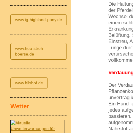
Die Haltun
der Pferdel
Wechsel de
www.ig-highland-pony.de
einem schl
Erkrankung
Belüftung,
Einstreu, 
Lunge durc
www.heu-stroh-
verursache
boerse.de
vollkomme
Verdauun
www.hilshof.de
Der Verdau
Pflanzenko
unverträgl
Ein Hund e
Wetter
jedes aufg
passieren.
aufgenomme
Nährstoffa