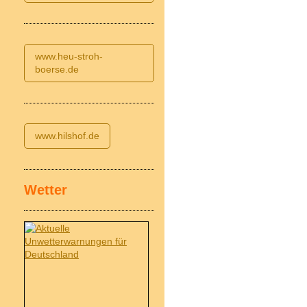
www.heu-stroh-
boerse.de
www.hilshof.de
Wetter