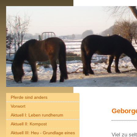
Pferde sind anders
Vorwort
Geborge
Aktuell I: Leben rundherum
Aktuell II: Kompost
Aktuell III: Heu - Grundlage eines
Viel zu sel