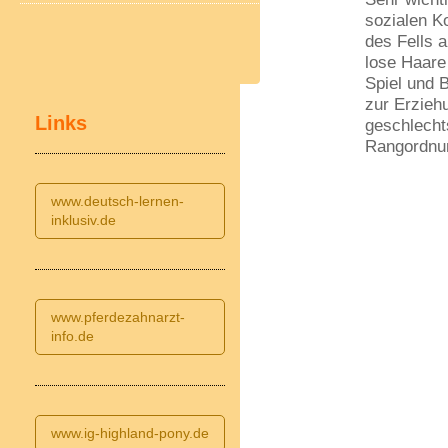
sozialen K
des Fells a
lose Haare
Spiel und 
zur Erzieh
Links
geschlecht
Rangordnun
www.deutsch-lernen-
inklusiv.de
www.pferdezahnarzt-
info.de
www.ig-highland-pony.de