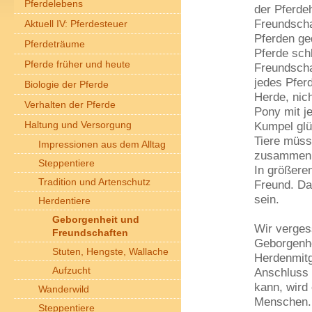
Pferdelebens
der Pferde
Freundscha
Aktuell IV: Pferdesteuer
Pferden ge
Pferdeträume
Pferde sch
Pferde früher und heute
Freundscha
jedes Pferd
Biologie der Pferde
Herde, nic
Verhalten der Pferde
Pony mit j
Haltung und Versorgung
Kumpel glü
Tiere müs
Impressionen aus dem Alltag
zusammen 
Steppentiere
In größeren
Tradition und Artenschutz
Freund. Da
sein.
Herdentiere
Geborgenheit und
Wir verges
Freundschaften
Geborgenhe
Stuten, Hengste, Wallache
Herdenmitg
Aufzucht
Anschluss 
kann, wird 
Wanderwild
Menschen. 
Steppentiere