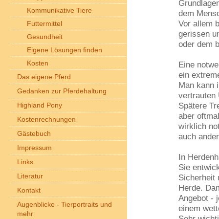
Grundlagen
Kommunikative Tiere
dem Mensc
Vor allem 
Futtermittel
gerissen u
Gesundheit
oder dem b
Eigene Lösungen finden
Kosten
Eine notwe
ein extrem
Das eigene Pferd
Man kann i
Gedanken zur Pferdehaltung
vertrauten
Spätere Tr
Highland Pony
aber oftmal
Kostenrechnungen
wirklich no
Gästebuch
auch ander
Impressum
In Herdenh
Links
Sie entwick
Literatur
Sicherheit 
Herde. Dami
Kontakt
Angebot - 
Augenblicke - Tierportraits und
einem wett
mehr
Sehr wichti