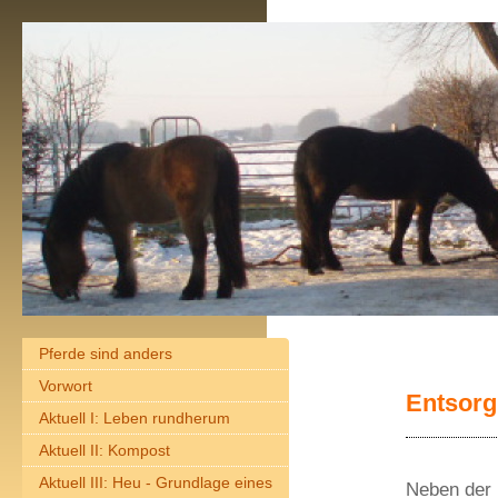
Pferde sind anders
Vorwort
Entsor
Aktuell I: Leben rundherum
Aktuell II: Kompost
Aktuell III: Heu - Grundlage eines
Neben der 