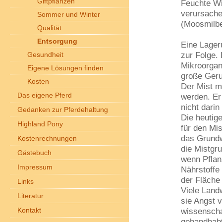
Giftpflanzen
Feuchte Wi
verursache
Sommer und Winter
(Moosmilb
Qualität
Entsorgung
Eine Lager
zur Folge. 
Gesundheit
Mikroorgan
Eigene Lösungen finden
große Geru
Kosten
Der Mist m
Das eigene Pferd
werden. Er
nicht darin
Gedanken zur Pferdehaltung
Die heutig
Highland Pony
für den Mi
das Grundw
Kostenrechnungen
die Mistgr
Gästebuch
wenn Pflan
Impressum
Nährstoffe
der Fläche
Links
Viele Landw
Literatur
sie Angst 
Kontakt
wissenschaf
gehandhabt