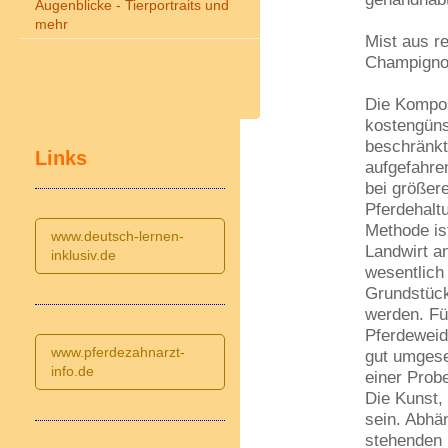
Augenblicke - Tierportraits und
mehr
Mist aus r
Champigno
Die Kompos
kostengüns
beschränkt
Links
aufgefahre
bei größer
Pferdehalt
Methode is
www.deutsch-lernen-
Landwirt a
inklusiv.de
wesentlich
Grundstück
werden. Fü
Pferdeweid
www.pferdezahnarzt-
gut umgese
info.de
einer Prob
Die Kunst,
sein. Abhä
stehenden 