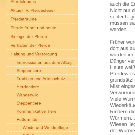
Pferdelebens
auch die E
Nicht nur 
Aktuell IV: Pferdesteuer
schlecht g
Pferdeträume
müssen sac
Pferde früher und heute
werden.
Biologie der Pferde
Früher wur
Verhalten der Pferde
dort aus a
Haltung und Versorgung
wurden im 
Dünger vert
Impressionen aus dem Alltag
Heute weiß
Steppentiere
Pferdewies
Tradition und Artenschutz
grundsätzli
Mist einge
Herdentiere
Verwurmung
Wanderwild
Viele Wurm
Steppentiere
Wiederkäue
Rindern di
Kommunikative Tiere
Würmern. J
Futtermittel
Wiesen lieg
Weide und Weidepflege
der Wurmei