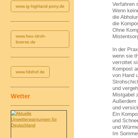
Verfahren s
www.ig-highland-pony.de
Wenn keine
die Abholun
die Kompos
Ohne Komp
Mistentsor
www.heu-stroh-
boerse.de
In der Pra
wenn sie th
verrottet s
Kompost au
www.hilshof.de
von Hand u
Strohschic
und vergeh
Mistgabel 
Wetter
Außerdem 
und versick
Ein Kompos
und Schnee
und Würmer
Im Sommer 