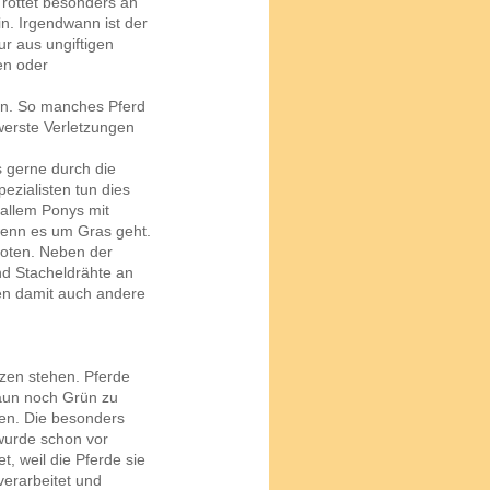
rottet besonders an
n. Irgendwann ist der
ur aus ungiftigen
en oder
ein. So manches Pferd
werste Verletzungen
s gerne durch die
ezialisten tun dies
 allem Ponys mit
 wenn es um Gras geht.
rboten. Neben der
ind Stacheldrähte an
en damit auch andere
zen stehen. Pferde
Zaun noch Grün zu
nzen. Die besonders
 wurde schon vor
, weil die Pferde sie
erarbeitet und