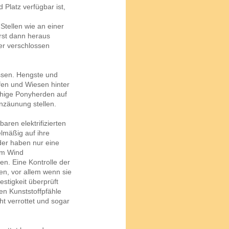
 Platz verfügbar ist,
Stellen wie an einer
erst dann heraus
er verschlossen
ssen. Hengste und
ufen und Wiesen hinter
uhige Ponyherden auf
nzäunung stellen.
aren elektrifizierten
lmäßig auf ihre
der haben nur eine
om Wind
en. Eine Kontrolle der
en, vor allem wenn sie
stigkeit überprüft
en Kunststoffpfähle
ht verrottet und sogar