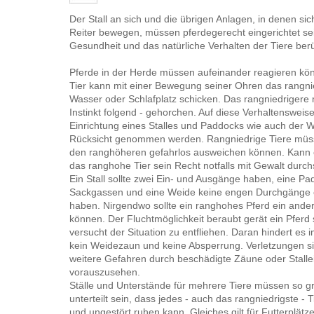
Der Stall an sich und die übrigen Anlagen, in denen sic
Reiter bewegen, müssen pferdegerecht eingerichtet se
Gesundheit und das natürliche Verhalten der Tiere berü
Pferde in der Herde müssen aufeinander reagieren kö
Tier kann mit einer Bewegung seiner Ohren das rangnie
Wasser oder Schlafplatz schicken. Das rangniedriger
Instinkt folgend - gehorchen. Auf diese Verhaltensweis
Einrichtung eines Stalles und Paddocks wie auch der 
Rücksicht genommen werden. Rangniedrige Tiere müs
den ranghöheren gefahrlos ausweichen können. Kann e
das ranghohe Tier sein Recht notfalls mit Gewalt durch
Ein Stall sollte zwei Ein- und Ausgänge haben, eine Pa
Sackgassen und eine Weide keine engen Durchgänge 
haben. Nirgendwo sollte ein ranghohes Pferd ein ander
können. Der Fluchtmöglichkeit beraubt gerät ein Pferd 
versucht der Situation zu entfliehen. Daran hindert es i
kein Weidezaun und keine Absperrung. Verletzungen s
weitere Gefahren durch beschädigte Zäune oder Stall
vorauszusehen.
Ställe und Unterstände für mehrere Tiere müssen so g
unterteilt sein, dass jedes - auch das rangniedrigste - T
und ungestört ruhen kann. Gleiches gilt für Futterplätz