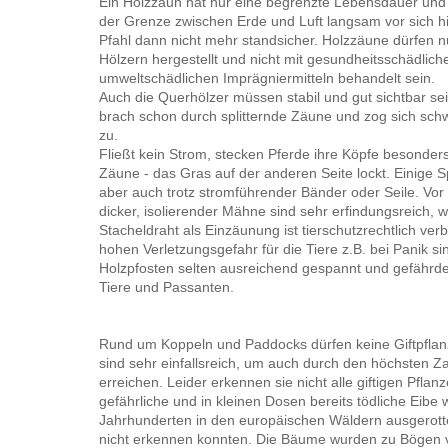
Ein Holzzaun hat nur eine begrenzte Lebensdauer und 
der Grenze zwischen Erde und Luft langsam vor sich hi
Pfahl dann nicht mehr standsicher. Holzzäune dürfen n
Hölzern hergestellt und nicht mit gesundheitsschädlich
umweltschädlichen Imprägniermitteln behandelt sein.
Auch die Querhölzer müssen stabil und gut sichtbar s
brach schon durch splitternde Zäune und zog sich sch
zu.
Fließt kein Strom, stecken Pferde ihre Köpfe besonder
Zäune - das Gras auf der anderen Seite lockt. Einige Sp
aber auch trotz stromführender Bänder oder Seile. Vor
dicker, isolierender Mähne sind sehr erfindungsreich,
Stacheldraht als Einzäunung ist tierschutzrechtlich ve
hohen Verletzungsgefahr für die Tiere z.B. bei Panik s
Holzpfosten selten ausreichend gespannt und gefährd
Tiere und Passanten.
Rund um Koppeln und Paddocks dürfen keine Giftpflan
sind sehr einfallsreich, um auch durch den höchsten 
erreichen. Leider erkennen sie nicht alle giftigen Pfla
gefährliche und in kleinen Dosen bereits tödliche Eibe
Jahrhunderten in den europäischen Wäldern ausgerottet
nicht erkennen konnten. Die Bäume wurden zu Bögen v