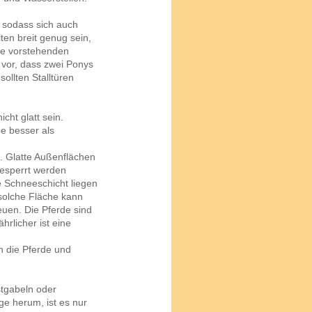
 sodass sich auch
lten breit genug sein,
ne vorstehenden
vor, dass zwei Ponys
sollten Stalltüren
cht glatt sein.
ne besser als
. Glatte Außenflächen
gesperrt werden
ne Schneeschicht liegen
e solche Fläche kann
euen. Die Pferde sind
hrlicher ist eine
n die Pferde und
stgabeln oder
ge herum, ist es nur