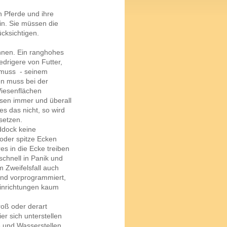
h Pferde und ihre
in. Sie müssen die
cksichtigen.
nnen. Ein ranghohes
drigere von Futter,
e muss - seinem
en muss bei der
Wiesenflächen
sen immer und überall
s das nicht, so wird
setzen.
ddock keine
oder spitze Ecken
es in die Ecke treiben
schnell in Panik und
m Zweifelsfall auch
ind vorprogrammiert,
einrichtungen kaum
roß oder derart
ier sich unterstellen
e und Wasserstellen.