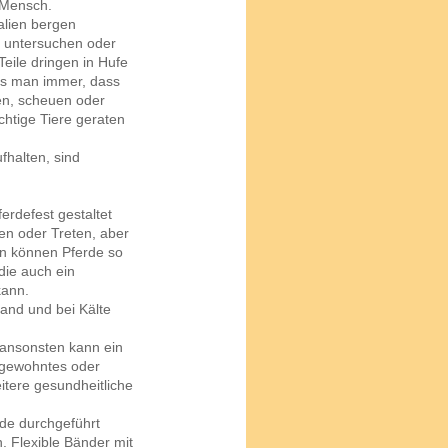
r Mensch.
alien bergen
n untersuchen oder
Teile dringen in Hufe
ss man immer, dass
en, scheuen oder
ichtige Tiere geraten
fhalten, sind
erdefest gestaltet
en oder Treten, aber
en können Pferde so
die auch ein
kann.
Hand und bei Kälte
, ansonsten kann ein
ungewohntes oder
itere gesundheitliche
de durchgeführt
 Flexible Bänder mit