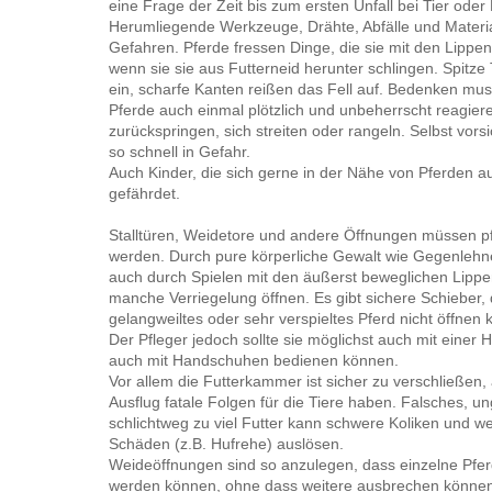
eine Frage der Zeit bis zum ersten Unfall bei Tier ode
Herumliegende Werkzeuge, Drähte, Abfälle und Materi
Gefahren. Pferde fressen Dinge, die sie mit den Lippe
wenn sie sie aus Futterneid herunter schlingen. Spitze 
ein, scharfe Kanten reißen das Fell auf. Bedenken mu
Pferde auch einmal plötzlich und unbeherrscht reagier
zurückspringen, sich streiten oder rangeln. Selbst vors
so schnell in Gefahr.
Auch Kinder, die sich gerne in der Nähe von Pferden au
gefährdet.
Stalltüren, Weidetore und andere Öffnungen müssen pf
werden. Durch pure körperliche Gewalt wie Gegenlehn
auch durch Spielen mit den äußerst beweglichen Lipp
manche Verriegelung öffnen. Es gibt sichere Schieber, 
gelangweiltes oder sehr verspieltes Pferd nicht öffnen 
Der Pfleger jedoch sollte sie möglichst auch mit einer 
auch mit Handschuhen bedienen können.
Vor allem die Futterkammer ist sicher zu verschließen
Ausflug fatale Folgen für die Tiere haben. Falsches, 
schlichtweg zu viel Futter kann schwere Koliken und we
Schäden (z.B. Hufrehe) auslösen.
Weideöffnungen sind so anzulegen, dass einzelne Pfer
werden können, ohne dass weitere ausbrechen können.