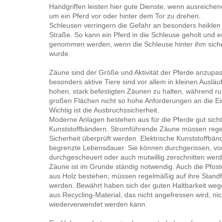
Handgriffen leisten hier gute Dienste, wenn ausreichend
um ein Pferd vor oder hinter dem Tor zu drehen.
Schleusen verringern die Gefahr an besonders heiklen 
Straße. So kann ein Pferd in die Schleuse geholt und 
genommen werden, wenn die Schleuse hinter ihm sich
wurde.
Zäune sind der Größe und Aktivität der Pferde anzupa
besonders aktive Tiere sind vor allem in kleinen Auslä
hohen, stark befestigten Zäunen zu halten, während r
großen Flächen nicht so hohe Anforderungen an die Ei
Wichtig ist die Ausbruchssicherheit.
Moderne Anlagen bestehen aus für die Pferde gut sichtb
Kunststoffbändern. Stromführende Zäune müssen rege
Sicherheit überprüft werden. Elektrische Kunststoffbän
begrenzte Lebensdauer. Sie können durchgerissen, v
durchgescheuert oder auch mutwillig zerschnitten werd
Zäune ist im Grunde ständig notwendig. Auch die Pfost
aus Holz bestehen, müssen regelmäßig auf ihre Standfe
werden. Bewährt haben sich der guten Haltbarkeit weg
aus Recycling-Material, das nicht angefressen wird, nic
wiederverwendet werden kann.