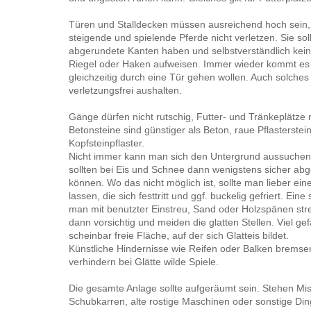
Türen und Stalldecken müssen ausreichend hoch sein,
steigende und spielende Pferde nicht verletzen. Sie sol
abgerundete Kanten haben und selbstverständlich kei
Riegel oder Haken aufweisen. Immer wieder kommt es 
gleichzeitig durch eine Tür gehen wollen. Auch solches 
verletzungsfrei aushalten.
Gänge dürfen nicht rutschig, Futter- und Tränkeplätze ni
Betonsteine sind günstiger als Beton, raue Pflasterstei
Kopfsteinpflaster.
Nicht immer kann man sich den Untergrund aussuchen
sollten bei Eis und Schnee dann wenigstens sicher ab
können. Wo das nicht möglich ist, sollte man lieber ei
lassen, die sich festtritt und ggf. buckelig gefriert. Ein
man mit benutzter Einstreu, Sand oder Holzspänen str
dann vorsichtig und meiden die glatten Stellen. Viel gefä
scheinbar freie Fläche, auf der sich Glatteis bildet.
Künstliche Hindernisse wie Reifen oder Balken bremse
verhindern bei Glätte wilde Spiele.
Die gesamte Anlage sollte aufgeräumt sein. Stehen Mi
Schubkarren, alte rostige Maschinen oder sonstige Din