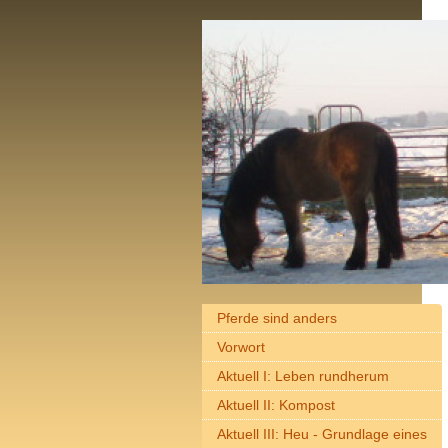
Pferde sind anders
Vorwort
Aktuell I: Leben rundherum
Aktuell II: Kompost
Aktuell III: Heu - Grundlage eines